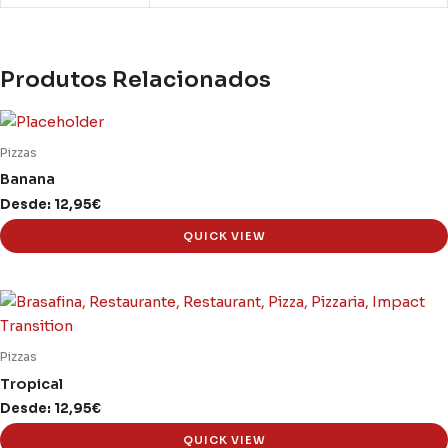
Produtos Relacionados
This
product
Pizzas
has
Banana
multiple
Desde:
12,95
€
variants.
QUICK VIEW
The
options
may
This
be
product
chosen
has
Pizzas
on
multiple
Tropical
the
variants.
product
Desde:
12,95
€
The
page
QUICK VIEW
options