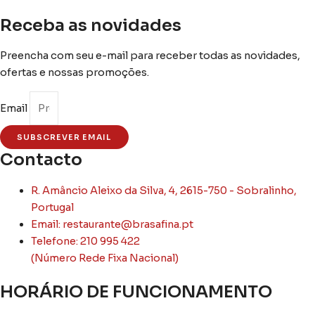
be
chosen
Receba as novidades
on
the
Preencha com seu e-mail para receber todas as novidades,
product
ofertas e nossas promoções.
page
Email
SUBSCREVER EMAIL
Contacto
R. Amâncio Aleixo da Silva, 4, 2615-750 - Sobralinho,
Portugal
Email: restaurante@brasafina.pt
Telefone: 210 995 422
(Número Rede Fixa Nacional)
HORÁRIO DE FUNCIONAMENTO