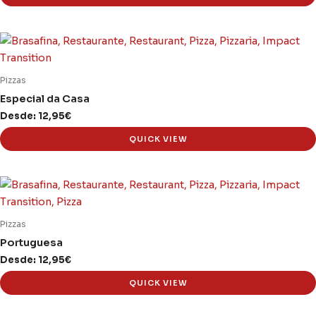
may
be
This
chosen
product
on
has
Pizzas
the
multiple
Especial da Casa
product
variants.
page
Desde:
12,95
€
The
QUICK VIEW
options
may
be
This
chosen
product
on
has
Pizzas
the
multiple
Portuguesa
product
variants.
page
Desde:
12,95
€
The
QUICK VIEW
options
may