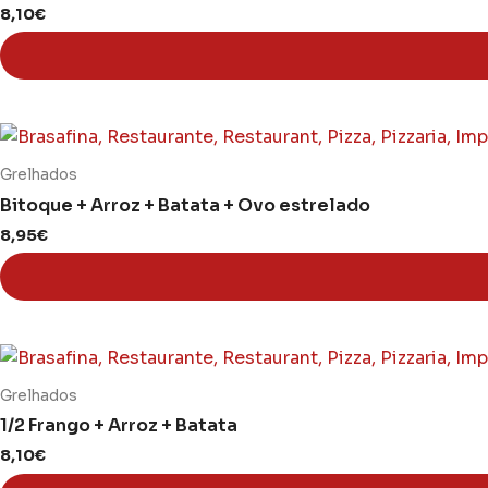
8,10
€
variants.
The
options
may
This
be
product
chosen
Grelhados
has
on
Bitoque + Arroz + Batata + Ovo estrelado
multiple
the
8,95
€
variants.
product
The
page
options
may
be
chosen
Grelhados
on
1/2 Frango + Arroz + Batata
the
8,10
€
product