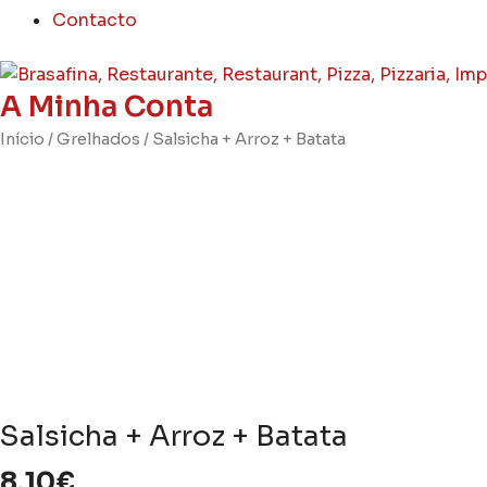
Contacto
A Minha Conta
Quantidade
Início
/
Grelhados
/ Salsicha + Arroz + Batata
de
Salsicha
+
Arroz
+
Batata
Salsicha + Arroz + Batata
8,10
€