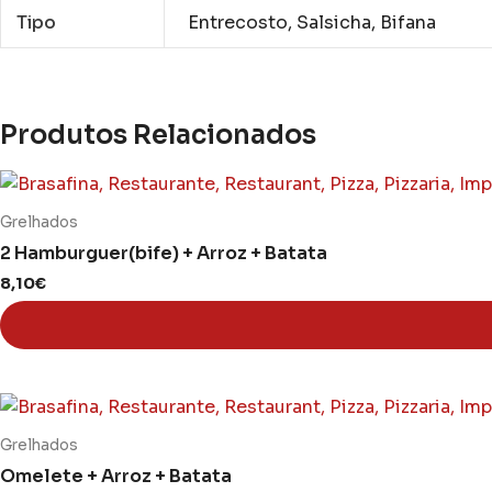
Tipo
Entrecosto, Salsicha, Bifana
Produtos Relacionados
Grelhados
2 Hamburguer(bife) + Arroz + Batata
8,10
€
This
product
Grelhados
has
Omelete + Arroz + Batata ⠀⠀⠀⠀⠀⠀⠀⠀⠀
multiple